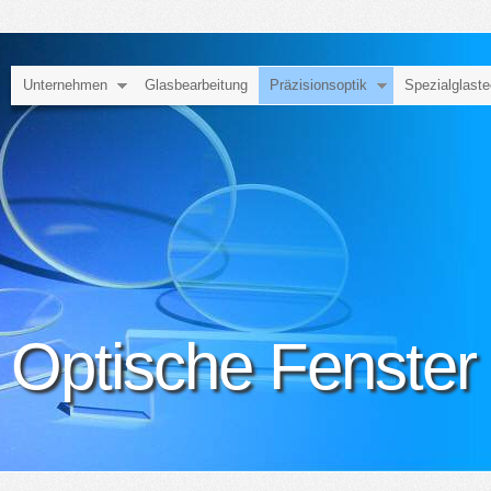
Unternehmen
Glasbearbeitung
Präzisionsoptik
Spezialglaste
Optische Fenster