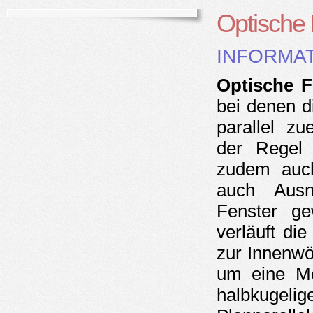
Optische 
INFORMA
Optische F
bei denen d
parallel zu
der Regel 
zudem auch
auch Ausn
Fenster ge
verläuft di
zur Innenwöl
um eine Me
halbkugeli